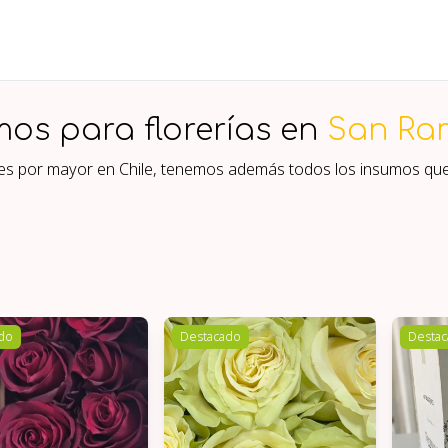
mos para florerías en
San Ra
ores por mayor en Chile, tenemos además todos los insumos qu
do
Destacado
Desta