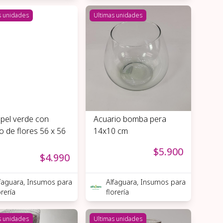
s unidades
Ultimas unidades
pel verde con
Acuario bomba pera
o de flores 56 x 56
14x10 cm
$5.900
$4.990
faguara, Insumos para
Alfaguara, Insumos para
orería
florería
s unidades
Ultimas unidades