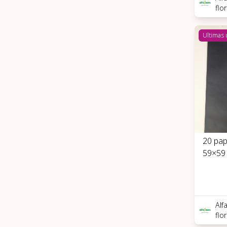
flo
Ultimas
20 pap
59×59
Alf
flo