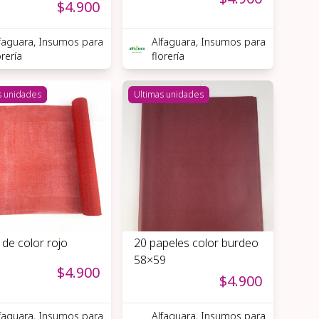
$4.900
faguara, Insumos para
Alfaguara, Insumos para
orería
florería
s unidades
Ultimas unidades
 de color rojo
20 papeles color burdeo
58×59
$4.900
$4.900
faguara, Insumos para
Alfaguara, Insumos para