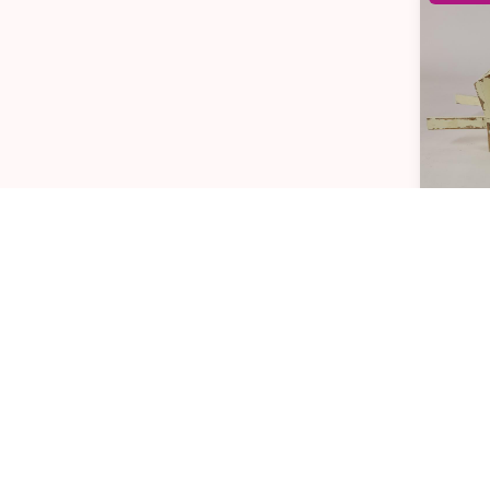
Carret
Alf
flo
Ultimas