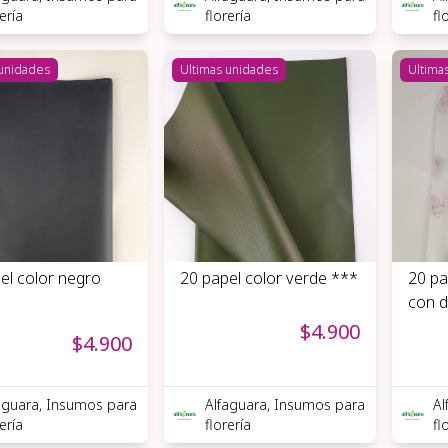
rería
florería
fl
 unidades
Ultimas unidades
Ultima
el color negro
20 papel color verde ***
20 pa
con d
$4.900
$4.900
aguara, Insumos para
Alfaguara, Insumos para
Al
rería
florería
fl