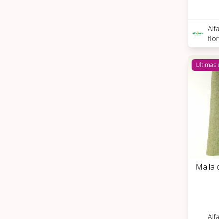
Alf
flo
Ultimas
Malla 
Alf