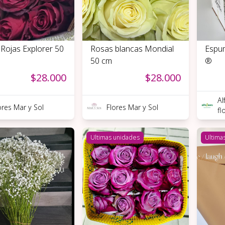
Rojas Explorer 50
Rosas blancas Mondial
Espum
50 cm
®
$28.000
$28.000
Al
ores Mar y Sol
Flores Mar y Sol
fl
Ultimas unidades
Ultima