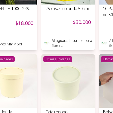
FILIA 1000 GRS.
25 rosas color lila 50 cm
10 Pa
de 50
$30.000
$18.000
Alfaguara, Insumos para
Al
ores Mar y Sol
florería
fl
 unidades
Ultimas unidades
Ultima
edonda
Caja redonda
Bolsa