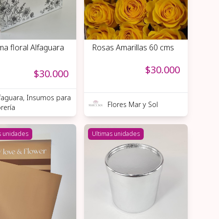
a floral Alfaguara
Rosas Amarillas 60 cms
$30.000
$30.000
faguara, Insumos para
Flores Mar y Sol
orería
s unidades
Ultimas unidades