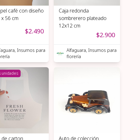
pel café con diseño
Caja redonda
 x 56 cm
sombrerero plateado
12x12 cm
$2.490
$2.900
faguara, Insumos para
Alfaguara, Insumos para
orería
florería
s unidades
 de carton
Auto de colección