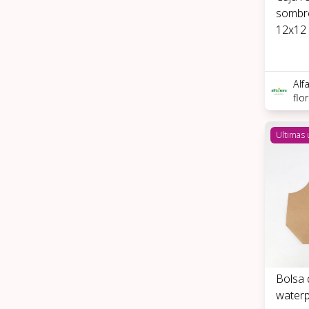
sombr
12x12
Alf
flo
Ultimas
Bolsa 
waterp