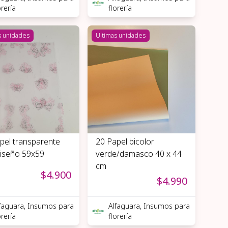
orería
florería
s unidades
Ultimas unidades
pel transparente
20 Papel bicolor
iseño 59x59
verde/damasco 40 x 44
cm
$4.900
$4.990
faguara, Insumos para
Alfaguara, Insumos para
orería
florería