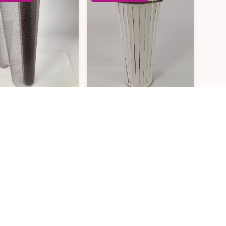
 de color gris
Florero de cerámica
columna blanca M
$5.900
$6.900
faguara, Insumos para
Alfaguara, Insumos para
orería
florería
s unidades