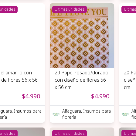
 unidades
Ultimas unidades
Ultima
el amarillo con
20 Papel rosado/dorado
20 Pa
 de flores 56 x 56
con diseño de flores 56
diseñ
x 56 cm
cm
$4.990
$4.990
aguara, Insumos para
Alfaguara, Insumos para
Al
rería
florería
fl
 unidades
Ultimas unidades
Ultima