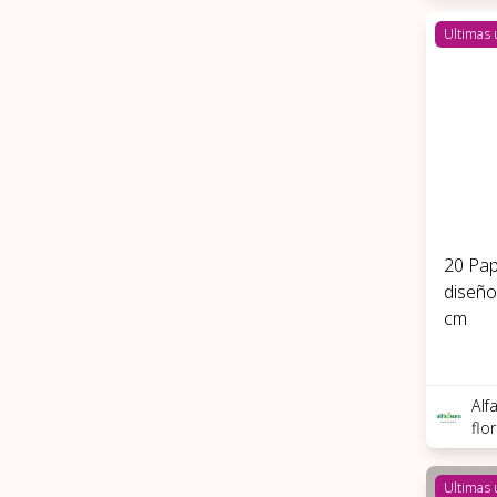
Ultimas
20 Pap
diseño
cm
Alf
flo
Ultimas