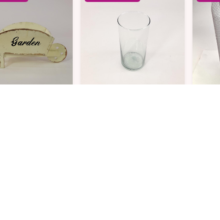
illa madera
Cilindro velon 10x20 cm
Malla
$5.900
$5.900
aguara, Insumos para
Alfaguara, Insumos para
Al
rería
florería
fl
 unidades
Ultimas unidades
Ultima