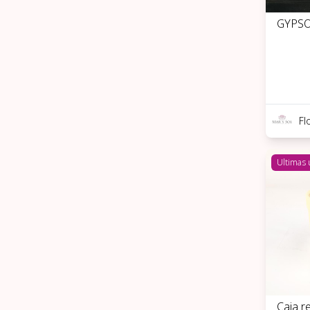
GYPSO
Fl
Ultimas
Caja r