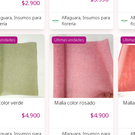
$2.900
aguara, Insumos para
Alfaguara, Insumos para
Al
rería
florería
fl
 unidades
Ultimas unidades
Ultima
color verde
Malla color rosado
Malla
$4.900
$4.900
aguara, Insumos para
Alfaguara, Insumos para
Al