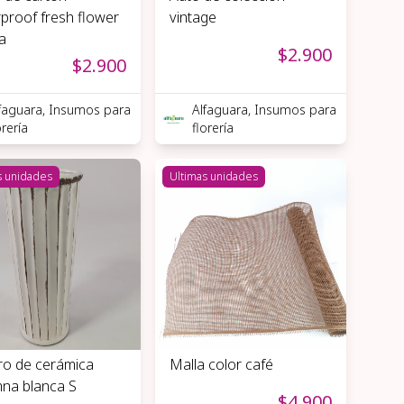
proof fresh flower
vintage
a
$2.900
$2.900
faguara, Insumos para
Alfaguara, Insumos para
orería
florería
s unidades
Ultimas unidades
ro de cerámica
Malla color café
na blanca S
$4.900