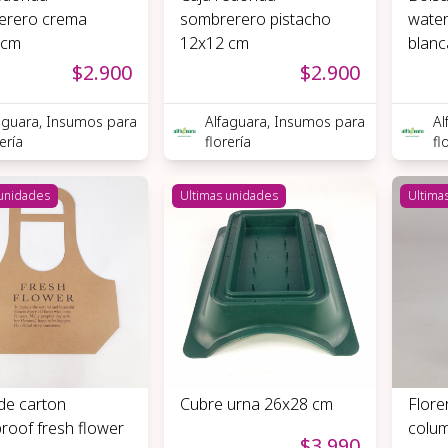
erero crema
sombrerero pistacho
water
 cm
12x12 cm
blanc
$2.900
$2.900
aguara, Insumos para
Alfaguara, Insumos para
Al
rería
florería
fl
 unidades
Ultimas unidades
Ultima
de carton
Cubre urna 26x28 cm
Flore
roof fresh flower
colum
$3.990