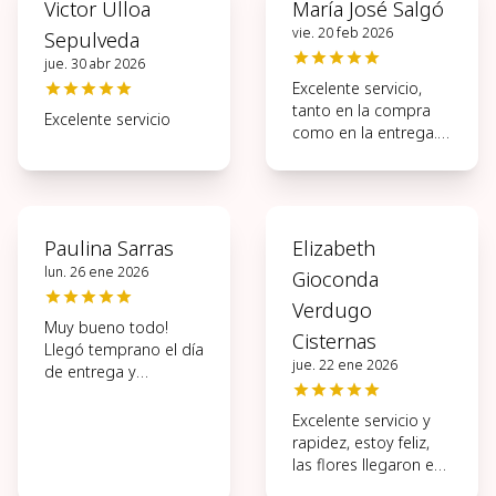
Victor Ulloa
María José Salgó
vie. 20 feb 2026
Sepulveda
jue. 30 abr 2026
Excelente servicio,
tanto en la compra
Excelente servicio
como en la entrega.
Muy ágil todo el
proceso.
Paulina Sarras
Elizabeth
lun. 26 ene 2026
Gioconda
Verdugo
Muy bueno todo!
Cisternas
Llegó temprano el día
jue. 22 ene 2026
de entrega y
hermosas las flores.
Excelente servicio y
rapidez, estoy feliz,
las flores llegaron en
perfectas