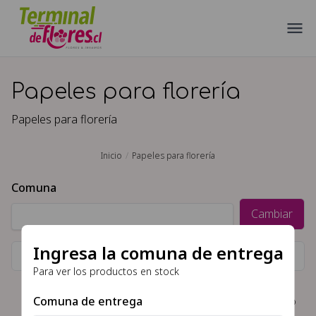
Papeles para florería
Papeles para florería
Inicio
Papeles para florería
Comuna
Cambiar
Ingresa la comuna de entrega
Filtrar por ocasion, tipo de flor, color, etc\
Para ver los productos en stock
Comuna de entrega
No hay productos disponibles en la comunas o