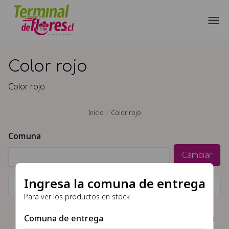
Color rojo
Color rojo
Inicio
Color rojo
Comuna
Cambiar
Ingresa la comuna de entrega
Filtrar por ocasion, tipo de flor, color, etc\
Para ver los productos en stock
Comuna de entrega
No hay productos disponibles en la comunas o