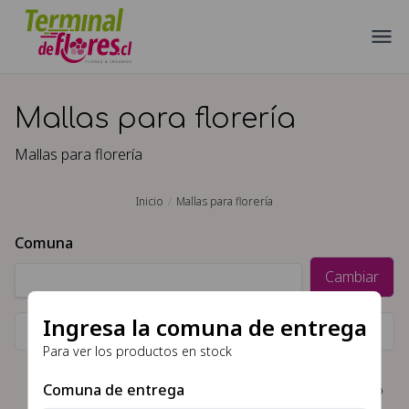
Mallas para florería
Mallas para florería
Inicio
Mallas para florería
Comuna
Cambiar
Ingresa la comuna de entrega
Filtrar por ocasion, tipo de flor, color, etc\
Para ver los productos en stock
Comuna de entrega
No hay productos disponibles en la comunas o