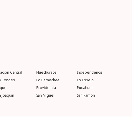
tación Central
Huechuraba
Independencia
s Condes
Lo Barnechea
Lo Espejo
rque
Providencia
Pudahuel
n Joaquín
San Miguel
San Ramón