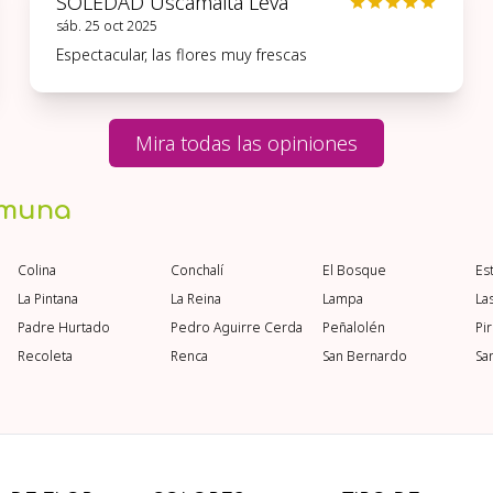
SOLEDAD Uscamaita Leva
sáb. 25 oct 2025
Espectacular, las flores muy frescas
Mira todas las opiniones
omuna
Colina
Conchalí
El Bosque
Es
La Pintana
La Reina
Lampa
La
Padre Hurtado
Pedro Aguirre Cerda
Peñalolén
Pi
Recoleta
Renca
San Bernardo
Sa