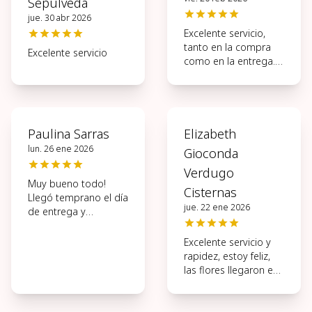
Sepulveda
jue. 30 abr 2026
Excelente servicio,
tanto en la compra
Excelente servicio
como en la entrega.
Muy ágil todo el
proceso.
Paulina Sarras
Elizabeth
lun. 26 ene 2026
Gioconda
Verdugo
Muy bueno todo!
Cisternas
Llegó temprano el día
jue. 22 ene 2026
de entrega y
hermosas las flores.
Excelente servicio y
rapidez, estoy feliz,
las flores llegaron en
perfectas
condiciones, muchas
gracias.