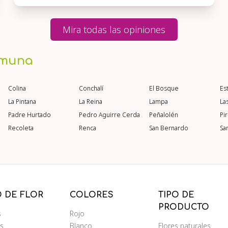
Mira todas las opiniones
omuna
Colina
Conchalí
El Bosque
Es
La Pintana
La Reina
Lampa
La
Padre Hurtado
Pedro Aguirre Cerda
Peñalolén
Pi
Recoleta
Renca
San Bernardo
Sa
O DE FLOR
COLORES
TIPO DE
PRODUCTO
s
Rojo
ms
Blanco
Flores naturales