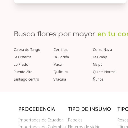
Busca flores por mayor
en tu c
Calera de Tango
Cerrillos
Cerro Navia
La Cisterna
La Florida
La Granja
Lo Prado
Macul
Maipú
Puente Alto
Quilicura
Quinta Normal
Santiago centro
Vitacura
Ñuñoa
PROCEDENCIA
TIPO DE INSUMO
TIP
Importadas de Ecuador
Papeles
Rosa
Importadas de Colombia
Floreros de vidrio
Liliu