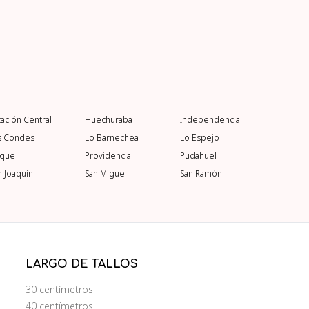
tación Central
Huechuraba
Independencia
s Condes
Lo Barnechea
Lo Espejo
rque
Providencia
Pudahuel
n Joaquín
San Miguel
San Ramón
LARGO DE TALLOS
30 centímetros
40 centímetros