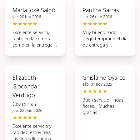
María José Salgó
Paulina Sarras
vie. 20 feb 2026
lun. 26 ene 2026
Excelente servicio,
Muy bueno todo!
tanto en la compra
Llegó temprano el día
como en la entrega.
de entrega y
Muy ágil todo el
hermosas las flores.
proceso.
Elizabeth
Ghislaine Oyarce
sáb. 01 nov 2025
Gioconda
Verdugo
Buen servicio, lindas
Cisternas
flores… Muchas
jue. 22 ene 2026
gracias
Excelente servicio y
rapidez, estoy feliz,
las flores llegaron en