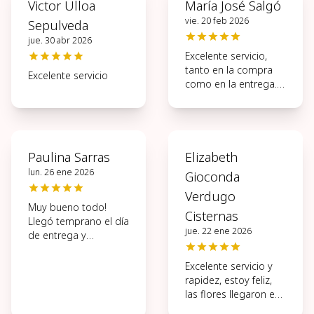
Victor Ulloa
María José Salgó
vie. 20 feb 2026
Sepulveda
jue. 30 abr 2026
Excelente servicio,
tanto en la compra
Excelente servicio
como en la entrega.
Muy ágil todo el
proceso.
Paulina Sarras
Elizabeth
lun. 26 ene 2026
Gioconda
Verdugo
Muy bueno todo!
Cisternas
Llegó temprano el día
jue. 22 ene 2026
de entrega y
hermosas las flores.
Excelente servicio y
rapidez, estoy feliz,
las flores llegaron en
perfectas