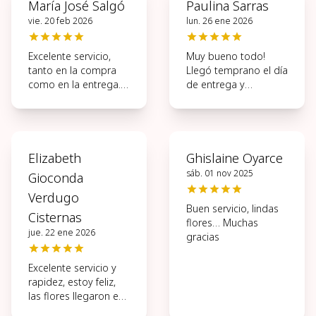
María José Salgó
Paulina Sarras
vie. 20 feb 2026
lun. 26 ene 2026
Excelente servicio,
Muy bueno todo!
tanto en la compra
Llegó temprano el día
como en la entrega.
de entrega y
Muy ágil todo el
hermosas las flores.
proceso.
Elizabeth
Ghislaine Oyarce
sáb. 01 nov 2025
Gioconda
Verdugo
Buen servicio, lindas
Cisternas
flores… Muchas
jue. 22 ene 2026
gracias
Excelente servicio y
rapidez, estoy feliz,
las flores llegaron en
perfectas