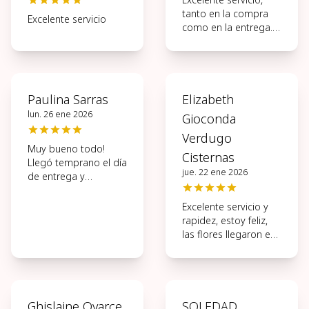
tanto en la compra
Excelente servicio
como en la entrega.
Muy ágil todo el
proceso.
Paulina Sarras
Elizabeth
lun. 26 ene 2026
Gioconda
Verdugo
Muy bueno todo!
Cisternas
Llegó temprano el día
jue. 22 ene 2026
de entrega y
hermosas las flores.
Excelente servicio y
rapidez, estoy feliz,
las flores llegaron en
perfectas
condiciones, muchas
gracias.
Ghislaine Oyarce
SOLEDAD