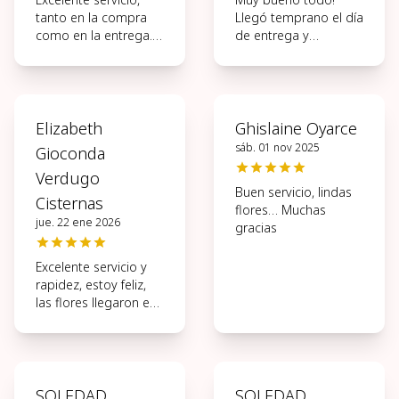
tanto en la compra
Llegó temprano el día
como en la entrega.
de entrega y
Muy ágil todo el
hermosas las flores.
proceso.
Elizabeth
Ghislaine Oyarce
sáb. 01 nov 2025
Gioconda
Verdugo
Buen servicio, lindas
Cisternas
flores… Muchas
jue. 22 ene 2026
gracias
Excelente servicio y
rapidez, estoy feliz,
las flores llegaron en
perfectas
condiciones, muchas
gracias.
SOLEDAD
SOLEDAD