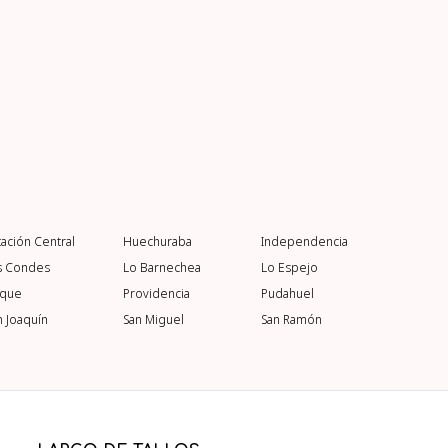
tación Central
Huechuraba
Independencia
s Condes
Lo Barnechea
Lo Espejo
rque
Providencia
Pudahuel
n Joaquín
San Miguel
San Ramón