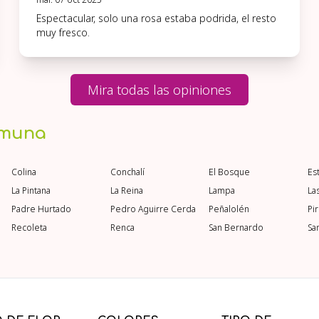
Espectacular, solo una rosa estaba podrida, el resto
muy fresco.
Mira todas las opiniones
omuna
Colina
Conchalí
El Bosque
Es
La Pintana
La Reina
Lampa
La
Padre Hurtado
Pedro Aguirre Cerda
Peñalolén
Pi
Recoleta
Renca
San Bernardo
Sa