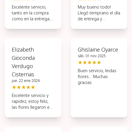
Excelente servicio,
Muy bueno todo!
tanto en la compra
Llegó temprano el día
como en la entrega.
de entrega y
Muy ágil todo el
hermosas las flores.
proceso.
Elizabeth
Ghislaine Oyarce
sáb. 01 nov 2025
Gioconda
Verdugo
Buen servicio, lindas
Cisternas
flores… Muchas
jue. 22 ene 2026
gracias
Excelente servicio y
rapidez, estoy feliz,
las flores llegaron en
perfectas
condiciones, muchas
gracias.