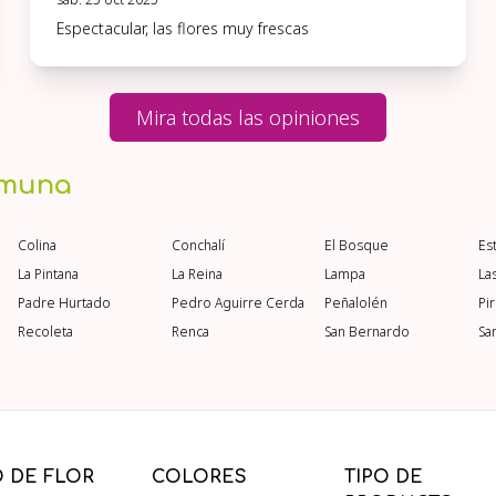
Espectacular, las flores muy frescas
Mira todas las opiniones
omuna
Colina
Conchalí
El Bosque
Es
La Pintana
La Reina
Lampa
La
Padre Hurtado
Pedro Aguirre Cerda
Peñalolén
Pi
Recoleta
Renca
San Bernardo
Sa
O DE FLOR
COLORES
TIPO DE