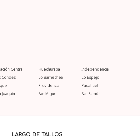
tación Central
Huechuraba
Independencia
s Condes
Lo Barnechea
Lo Espejo
rque
Providencia
Pudahuel
n Joaquín
San Miguel
San Ramón
LARGO DE TALLOS