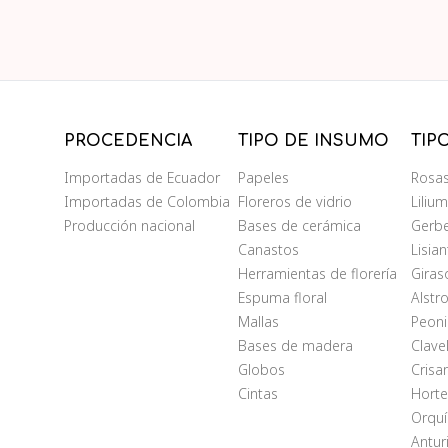
PROCEDENCIA
TIPO DE INSUMO
TIP
Importadas de Ecuador
Papeles
Rosa
Importadas de Colombia
Floreros de vidrio
Liliu
Producción nacional
Bases de cerámica
Gerb
Canastos
Lisia
Herramientas de florería
Giras
Espuma floral
Alstr
Mallas
Peoni
Bases de madera
Clave
Globos
Cris
Cintas
Horte
Orqu
Antur