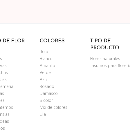
O DE FLOR
COLORES
TIPO DE
PRODUCTO
s
Rojo
ms
Blanco
Flores naturales
eras
Amarillo
Insumos para florerí
nthus
Verde
oles
Azul
oemeria
Rosado
as
Damasco
les
Bicolor
antemos
Mix de colores
nsias
Lila
ídeas
ios