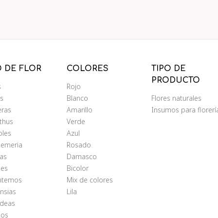
O DE FLOR
COLORES
TIPO DE
PRODUCTO
s
Rojo
ms
Blanco
Flores naturales
eras
Amarillo
Insumos para florerí
nthus
Verde
oles
Azul
oemeria
Rosado
as
Damasco
les
Bicolor
antemos
Mix de colores
nsias
Lila
ídeas
ios