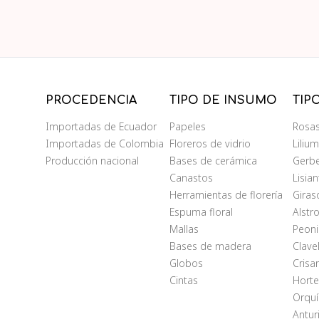
PROCEDENCIA
TIPO DE INSUMO
TIP
Importadas de Ecuador
Papeles
Rosa
Importadas de Colombia
Floreros de vidrio
Liliu
Producción nacional
Bases de cerámica
Gerb
Canastos
Lisia
Herramientas de florería
Giras
Espuma floral
Alstr
Mallas
Peoni
Bases de madera
Clave
Globos
Cris
Cintas
Horte
Orqu
Antur