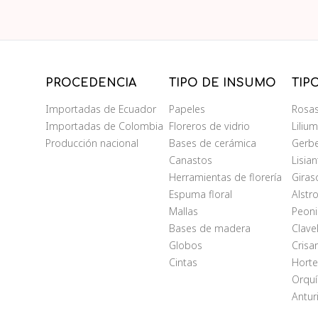
PROCEDENCIA
TIPO DE INSUMO
TIP
Importadas de Ecuador
Papeles
Rosa
Importadas de Colombia
Floreros de vidrio
Liliu
Producción nacional
Bases de cerámica
Gerb
Canastos
Lisia
Herramientas de florería
Giras
Espuma floral
Alstr
Mallas
Peoni
Bases de madera
Clave
Globos
Cris
Cintas
Horte
Orqu
Antur