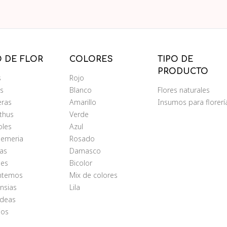
O DE FLOR
COLORES
TIPO DE
PRODUCTO
s
Rojo
ms
Blanco
Flores naturales
eras
Amarillo
Insumos para florerí
nthus
Verde
oles
Azul
oemeria
Rosado
as
Damasco
les
Bicolor
antemos
Mix de colores
nsias
Lila
ídeas
ios