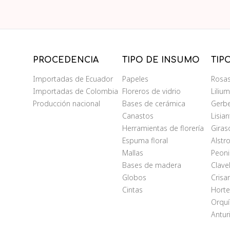
PROCEDENCIA
TIPO DE INSUMO
TIP
Importadas de Ecuador
Papeles
Rosa
Importadas de Colombia
Floreros de vidrio
Liliu
Producción nacional
Bases de cerámica
Gerb
Canastos
Lisia
Herramientas de florería
Giras
Espuma floral
Alstr
Mallas
Peoni
Bases de madera
Clave
Globos
Cris
Cintas
Horte
Orqu
Antur