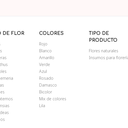
O DE FLOR
COLORES
TIPO DE
PRODUCTO
s
Rojo
ms
Blanco
Flores naturales
eras
Amarillo
Insumos para florerí
nthus
Verde
oles
Azul
oemeria
Rosado
as
Damasco
les
Bicolor
antemos
Mix de colores
nsias
Lila
ídeas
ios