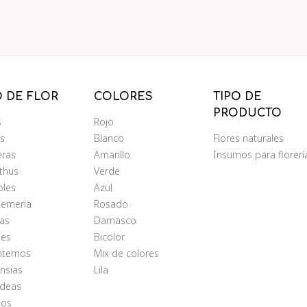
O DE FLOR
COLORES
TIPO DE
PRODUCTO
s
Rojo
ms
Blanco
Flores naturales
eras
Amarillo
Insumos para florerí
nthus
Verde
oles
Azul
oemeria
Rosado
as
Damasco
les
Bicolor
antemos
Mix de colores
nsias
Lila
ídeas
ios