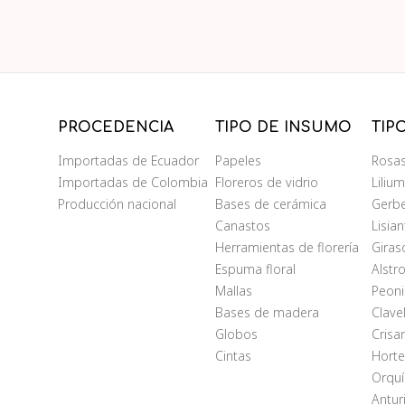
PROCEDENCIA
TIPO DE INSUMO
TIP
Importadas de Ecuador
Papeles
Rosa
Importadas de Colombia
Floreros de vidrio
Liliu
Producción nacional
Bases de cerámica
Gerb
Canastos
Lisia
Herramientas de florería
Giras
Espuma floral
Alstr
Mallas
Peoni
Bases de madera
Clave
Globos
Cris
Cintas
Horte
Orqu
Antur