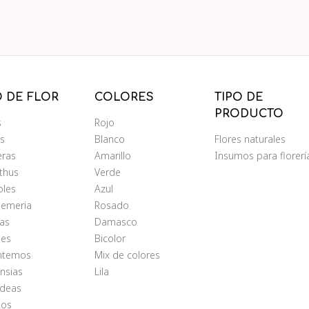
O DE FLOR
COLORES
TIPO DE
PRODUCTO
s
Rojo
ms
Blanco
Flores naturales
eras
Amarillo
Insumos para florerí
nthus
Verde
oles
Azul
oemeria
Rosado
as
Damasco
les
Bicolor
antemos
Mix de colores
nsias
Lila
ídeas
ios