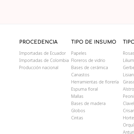
PROCEDENCIA
TIPO DE INSUMO
TIP
Importadas de Ecuador
Papeles
Rosa
Importadas de Colombia
Floreros de vidrio
Liliu
Producción nacional
Bases de cerámica
Gerb
Canastos
Lisia
Herramientas de florería
Giras
Espuma floral
Alstr
Mallas
Peoni
Bases de madera
Clave
Globos
Cris
Cintas
Horte
Orqu
Antur