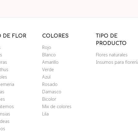
O DE FLOR
COLORES
TIPO DE
PRODUCTO
s
Rojo
ms
Blanco
Flores naturales
eras
Amarillo
Insumos para florerí
nthus
Verde
oles
Azul
oemeria
Rosado
as
Damasco
les
Bicolor
antemos
Mix de colores
nsias
Lila
ídeas
ios