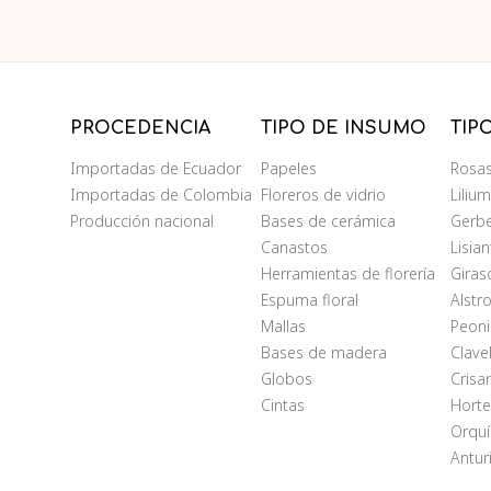
PROCEDENCIA
TIPO DE INSUMO
TIP
Importadas de Ecuador
Papeles
Rosa
Importadas de Colombia
Floreros de vidrio
Liliu
Producción nacional
Bases de cerámica
Gerb
Canastos
Lisia
Herramientas de florería
Giras
Espuma floral
Alstr
Mallas
Peoni
Bases de madera
Clave
Globos
Cris
Cintas
Horte
Orqu
Antur