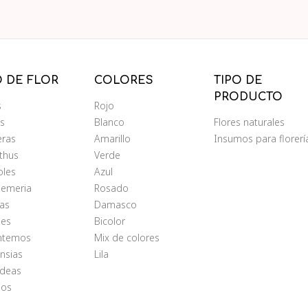
O DE FLOR
COLORES
TIPO DE
PRODUCTO
s
Rojo
ms
Blanco
Flores naturales
eras
Amarillo
Insumos para florerí
nthus
Verde
oles
Azul
oemeria
Rosado
as
Damasco
les
Bicolor
antemos
Mix de colores
nsias
Lila
ídeas
ios