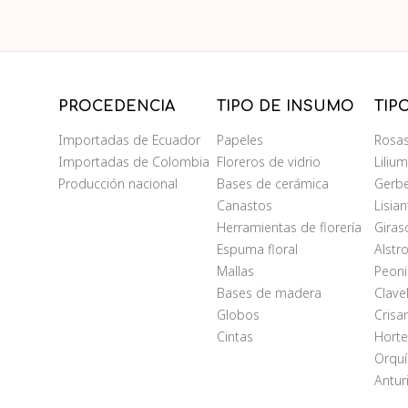
PROCEDENCIA
TIPO DE INSUMO
TIP
Importadas de Ecuador
Papeles
Rosa
Importadas de Colombia
Floreros de vidrio
Liliu
Producción nacional
Bases de cerámica
Gerb
Canastos
Lisia
Herramientas de florería
Giras
Espuma floral
Alstr
Mallas
Peoni
Bases de madera
Clave
Globos
Cris
Cintas
Horte
Orqu
Antur