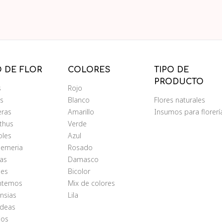
O DE FLOR
COLORES
TIPO DE
PRODUCTO
s
Rojo
ms
Blanco
Flores naturales
eras
Amarillo
Insumos para florerí
nthus
Verde
oles
Azul
oemeria
Rosado
as
Damasco
les
Bicolor
antemos
Mix de colores
nsias
Lila
ídeas
ios