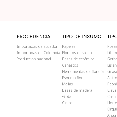
PROCEDENCIA
TIPO DE INSUMO
TIP
Importadas de Ecuador
Papeles
Rosa
Importadas de Colombia
Floreros de vidrio
Liliu
Producción nacional
Bases de cerámica
Gerb
Canastos
Lisia
Herramientas de florería
Giras
Espuma floral
Alstr
Mallas
Peoni
Bases de madera
Clave
Globos
Cris
Cintas
Horte
Orqu
Antur