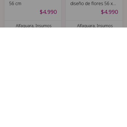
56 cm
diseño de flores 56 x
56 cm
$4.990
$4.990
Alfaguara, Insumos
Alfaguara, Insumos
para florería
para florería
Ultimas unidades
Ultimas unidades
20 Papel verde con
Acuario bomba pera
diseño de flores 56 x
14x10 cm
56 cm
$5.900
$4.990