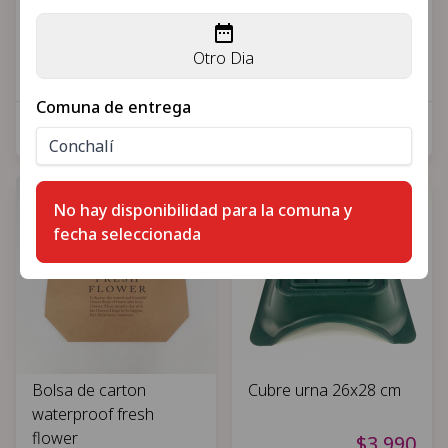
waterproof fresh
vintage
flower blanca
$2.900
Otro Dia
$2.900
Comuna de entrega
Alfaguara, Insumos
Alfaguara, Insumos
para florería
para florería
Ultimas unidades
Ultimas unidades
No hay disponibilidad para la comuna y
fecha seleccionada
Bolsa de carton
Cubre urna 26x28 cm
waterproof fresh
flower
$3.990