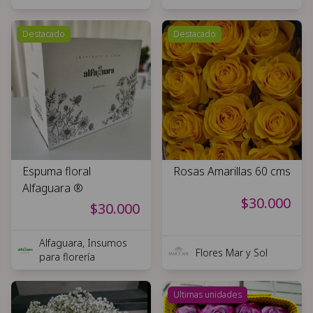
Destacado
Destacado
Espuma floral
Rosas Amarillas 60 cms
Alfaguara ®
$30.000
$30.000
Alfaguara, Insumos
Flores Mar y Sol
para florería
Ultimas unidades