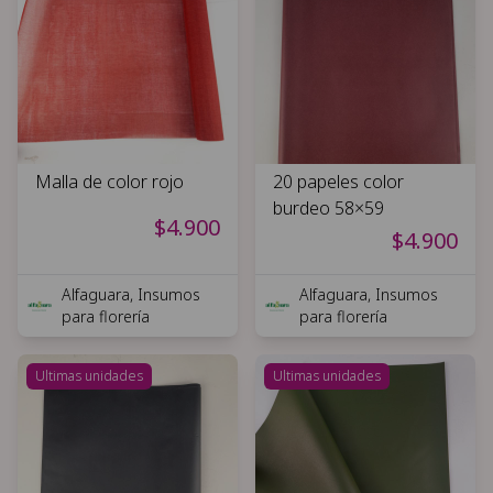
Malla de color rojo
20 papeles color
burdeo 58×59
$4.900
$4.900
Alfaguara, Insumos
Alfaguara, Insumos
para florería
para florería
Ultimas unidades
Ultimas unidades