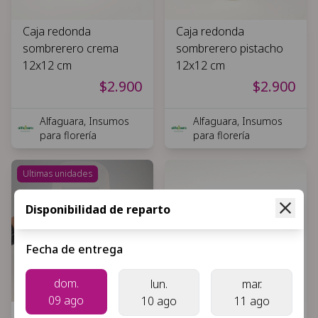
Caja redonda
Caja redonda
sombrerero crema
sombrerero pistacho
12x12 cm
12x12 cm
$2.900
$2.900
Alfaguara, Insumos
Alfaguara, Insumos
para florería
para florería
Ultimas unidades
Disponibilidad de reparto
Fecha de entrega
dom.
lun.
mar.
09 ago
10 ago
11 ago
Bolsa de carton
Auto de colección