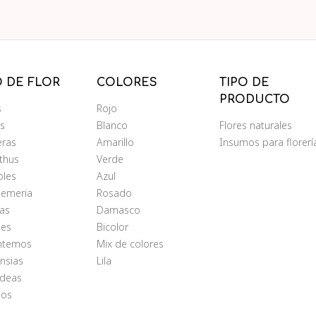
O DE FLOR
COLORES
TIPO DE
PRODUCTO
s
Rojo
ms
Blanco
Flores naturales
eras
Amarillo
Insumos para florerí
nthus
Verde
oles
Azul
oemeria
Rosado
as
Damasco
les
Bicolor
antemos
Mix de colores
nsias
Lila
ídeas
ios