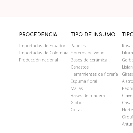
PROCEDENCIA
TIPO DE INSUMO
TIP
Importadas de Ecuador
Papeles
Rosa
Importadas de Colombia
Floreros de vidrio
Liliu
Producción nacional
Bases de cerámica
Gerb
Canastos
Lisia
Herramientas de florería
Giras
Espuma floral
Alstr
Mallas
Peoni
Bases de madera
Clave
Globos
Cris
Cintas
Horte
Orqu
Antur