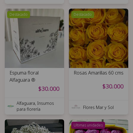
Destacado
Destacado
Espuma floral
Rosas Amarillas 60 cms
Alfaguara ®
$30.000
$30.000
Alfaguara, Insumos
Flores Mar y Sol
para florería
Ultimas unidades