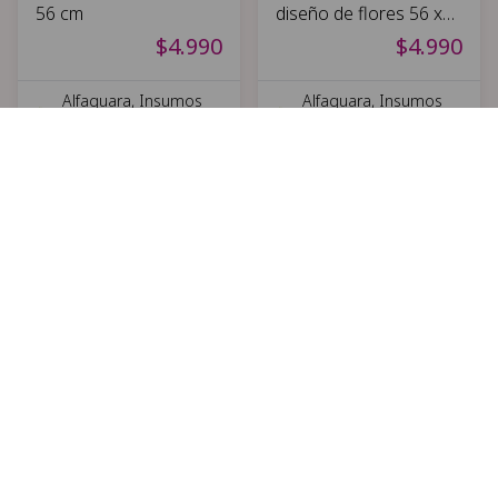
56 cm
diseño de flores 56 x
56 cm
$4.990
$4.990
Alfaguara, Insumos
Alfaguara, Insumos
para florería
para florería
Ultimas unidades
Ultimas unidades
20 Papel verde con
Acuario bomba pera
diseño de flores 56 x
14x10 cm
56 cm
$5.900
$4.990