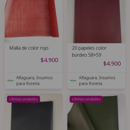
Malla de color rojo
20 papeles color
burdeo 58×59
$4.900
$4.900
Alfaguara, Insumos
Alfaguara, Insumos
para florería
para florería
Ultimas unidades
Ultimas unidades