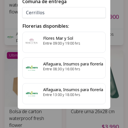
Comuna de entrega
waterproof fresh
vintage
flower blanca
$2.900
$2.900
Florerias disponibles:
Alfaguara, Insumos
Alfaguara, Insumos
Flores Mar y Sol
para florería
para florería
Entre
09:00
y
19:00
hrs
Ultimas unidades
Ultimas unidades
Alfaguara, Insumos para florería
Entre
08:30
y
16:00
hrs
Alfaguara, Insumos para florería
Entre
13:00
y
18:00
hrs
Bolsa de carton
Cubre urna 26x28 cm
waterproof fresh
flower
$3.990