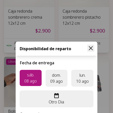
Caja redonda
Caja redonda
sombrerero crema
sombrerero pistacho
12x12 cm
12x12 cm
$2.900
$2.900
Alfaguara, Insumos
Alfaguara, Insumos
para florería
para florería
Disponibilidad de reparto
Ultimas unidades
Fecha de entrega
sáb.
dom.
lun.
08 ago
09 ago
10 ago
Otro Dia
Bolsa de carton
Auto de colección