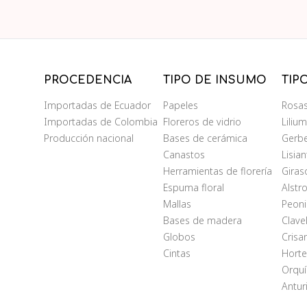
PROCEDENCIA
TIPO DE INSUMO
TIP
Importadas de Ecuador
Papeles
Rosa
Importadas de Colombia
Floreros de vidrio
Liliu
Producción nacional
Bases de cerámica
Gerb
Canastos
Lisia
Herramientas de florería
Giras
Espuma floral
Alstr
Mallas
Peoni
Bases de madera
Clave
Globos
Cris
Cintas
Horte
Orqu
Antur