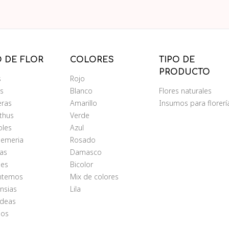
O DE FLOR
COLORES
TIPO DE
PRODUCTO
s
Rojo
ms
Blanco
Flores naturales
eras
Amarillo
Insumos para florerí
nthus
Verde
oles
Azul
oemeria
Rosado
as
Damasco
les
Bicolor
antemos
Mix de colores
nsias
Lila
ídeas
ios