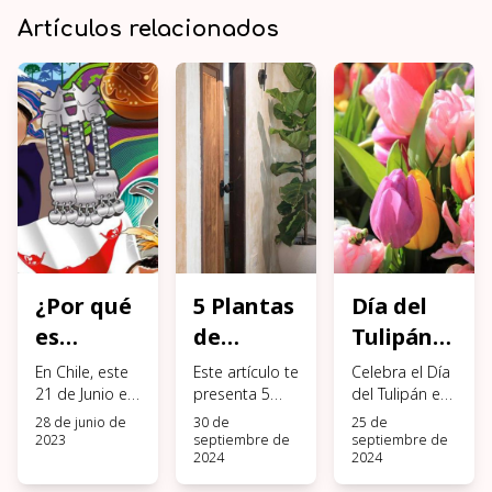
Artículos relacionados
¿Por qué
5 Plantas
Día del
es
de
Tulipán
feriado
Interior
en Chile:
En Chile, este
Este artículo te
Celebra el Día
este 21
21 de Junio es
Grandes
presenta 5
Dónde
del Tulipán en
un feriado
plantas de
Chile
28 de junio de
30 de
25 de
de Junio?
y Altas
obtenerlos
nacional pero
interior
descubriendo
2023
septiembre de
septiembre de
2024
2024
¿por qué?
grandes y
dónde
altas que
encontrar los