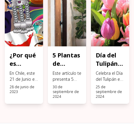
¿Por qué
5 Plantas
Día del
es
de
Tulipán
feriado
Interior
en Chile:
En Chile, este
Este artículo te
Celebra el Día
este 21
21 de Junio es
Grandes
presenta 5
Dónde
del Tulipán en
un feriado
plantas de
Chile
28 de junio de
30 de
25 de
de Junio?
y Altas
obtenerlos
nacional pero
interior
descubriendo
2023
septiembre de
septiembre de
2024
2024
¿por qué?
grandes y
dónde
altas que
encontrar los
transformarán
mejores
tus espacios,
tulipanes para
aportando
esta ocasión
frescura y
especial.
elegancia a tu
Además, te