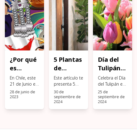
¿Por qué
5 Plantas
Día del
es
de
Tulipán
feriado
Interior
en Chile:
En Chile, este
Este artículo te
Celebra el Día
este 21
21 de Junio es
Grandes
presenta 5
Dónde
del Tulipán en
un feriado
plantas de
Chile
28 de junio de
30 de
25 de
de Junio?
y Altas
obtenerlos
nacional pero
interior
descubriendo
2023
septiembre de
septiembre de
2024
2024
¿por qué?
grandes y
dónde
altas que
encontrar los
transformarán
mejores
tus espacios,
tulipanes para
aportando
esta ocasión
frescura y
especial.