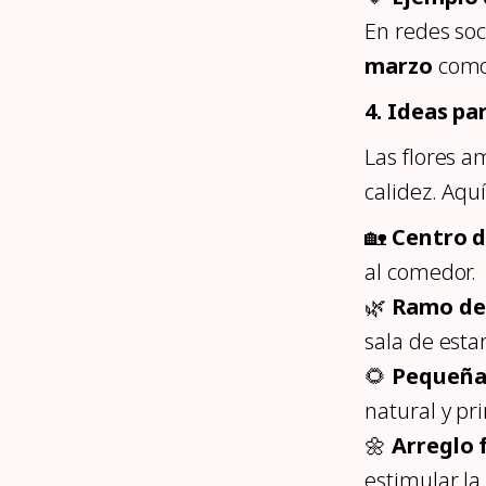
En redes so
marzo
como 
4. Ideas pa
Las flores 
calidez. Aqu
🏡
Centro d
al comedor.
🌿
Ramo de 
sala de estar
🌻
Pequeñas
natural y pr
🌼
Arreglo f
estimular la