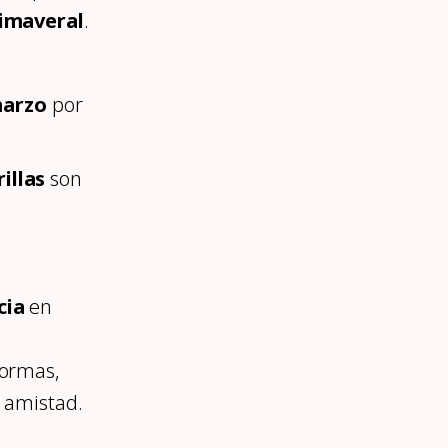
rimaveral
.
marzo
por
illas
son
cia
en
formas,
e amistad.