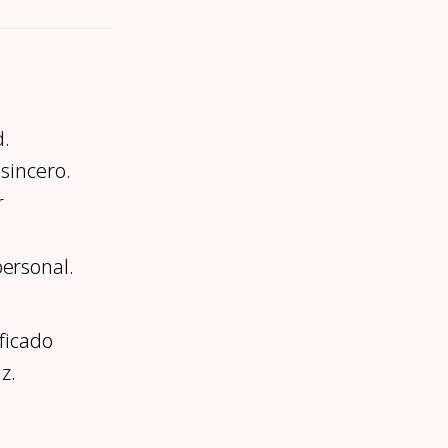
d.
sincero.
r
personal.
ficado
z.