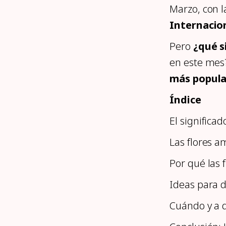
Marzo, con l
Internacion
Pero
¿qué s
en este mes
más popula
Índice
El significad
Las flores 
Por qué las 
Ideas para d
Cuándo y a q