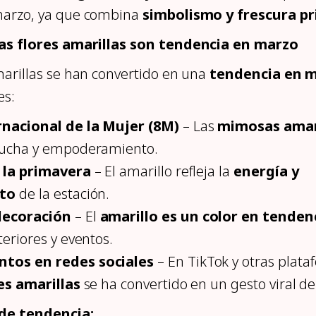
marzo, ya que combina
simbolismo y frescura p
las flores amarillas son tendencia en marzo
marillas se han convertido en una
tendencia en 
es:
rnacional de la Mujer (8M)
– Las
mimosas amar
lucha y empoderamiento.
e la primavera
– El amarillo refleja la
energía y
to
de la estación.
decoración
– El
amarillo es un color en tenden
teriores y eventos.
tos en redes sociales
– En TikTok y otras plata
es amarillas
se ha convertido en un gesto viral d
de tendencia: