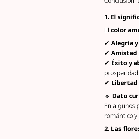
Conclusión: 
1. El signif
El
color ama
✔
Alegría y
✔
Amistad 
✔
Éxito y 
prosperidad
✔
Libertad
🔹
Dato cur
En algunos p
romántico y 
2. Las flor