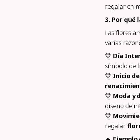
regalar en 
3. Por qué 
Las flores a
varias razon
💛
Día Inte
símbolo de 
💛
Inicio d
renacimien
💛
Moda y 
diseño de in
💛
Movimien
regalar
flor
🔹
Ejemplo 