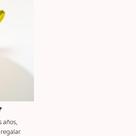
?
 años,
regalar.