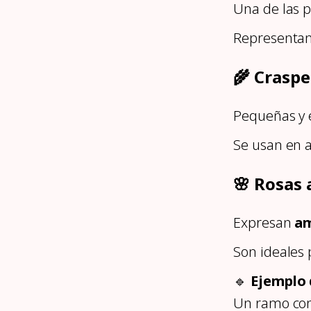
Una de las p
Representa
🌾 Craspe
Pequeñas y e
Se usan en 
🌸 Rosas 
Expresan
am
Son ideales 
🔹
Ejemplo 
Un ramo co