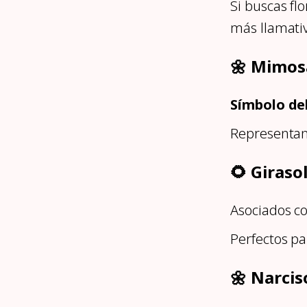
Si buscas fl
más llamati
🌼 Mimos
Símbolo del
Representa
🌻 Giraso
Asociados con
Perfectos pa
🌼 Narcis