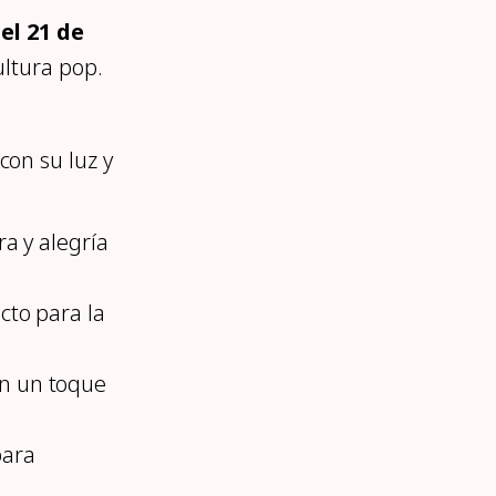
 el 21 de
ultura pop.
con su luz y
ra y alegría
cto para la
n un toque
para