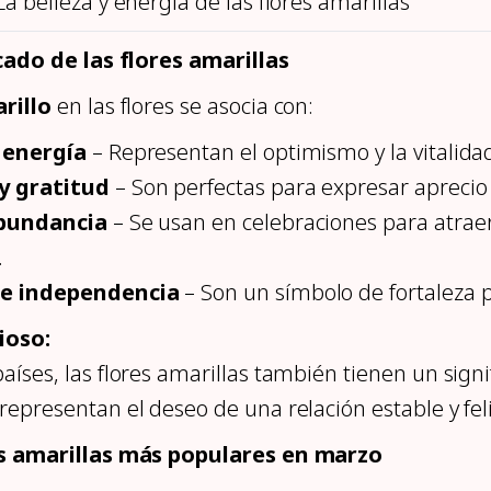
La belleza y energía de las flores amarillas
icado de las flores amarillas
rillo
en las flores se asocia con:
 energía
– Representan el optimismo y la vitalida
y gratitud
– Son perfectas para expresar aprecio 
abundancia
– Se usan en celebraciones para atrae
.
 e independencia
– Son un símbolo de fortaleza 
ioso:
aíses, las flores amarillas también tienen un signi
representan el deseo de una relación estable y feli
es amarillas más populares en marzo