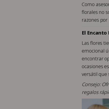
Como asesor 
florales no 
razones por 
El Encanto
Las flores t
emocional ún
encontrar o
ocasiones es
versátil que
Consejo: Ofr
regalos rápid