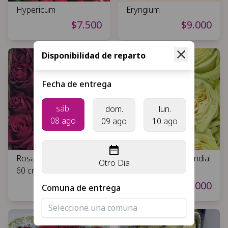
Hypericum
Eryngium
$7.500
$9.000
Disponibilidad de reparto
Fecha de entrega
sáb.
dom.
lun.
08 ago
09 ago
10 ago
Rosas Rojas Explorer
Rosas blancas Mondial
Otro Dia
60 cm
60 cm
$30.000
$30.000
Comuna de entrega